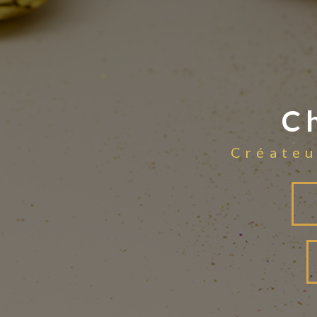
C
Créateu