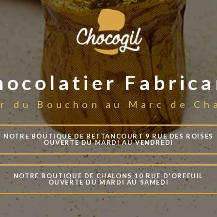
hocolatier Fabrica
r du Bouchon au Marc de C
NOTRE BOUTIQUE DE BETTANCOURT 9 RUE DES ROISES
OUVERTE DU MARDI AU VENDREDI
NOTRE BOUTIQUE DE CHALONS 10 RUE D'ORFEUIL
OUVERTE DU MARDI AU SAMEDI