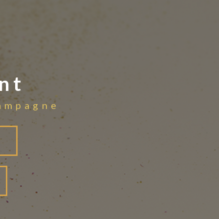
nt
hampagne