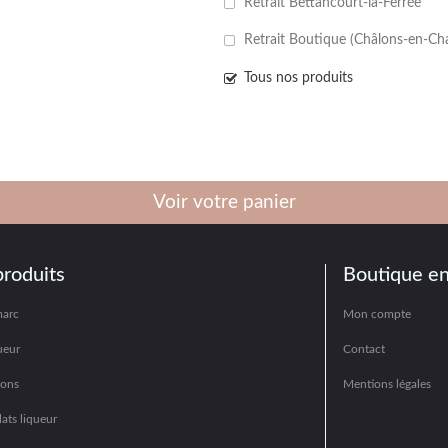
Retrait Bettancourt-la-Ferrée
Retrait Boutique (Châlons-en-C
Tous nos produits
Voir votre panier
produits
Boutique en
marc
Mon compte
ueur
Contact
hons
Mentions légales
ats liqueur