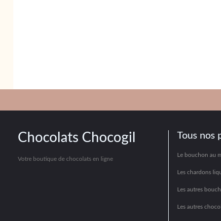
Chocolats Chocogil
Tous nos 
Le bouchon au 
Votre boutique de chocolats en ligne
Les chardons liq
Les autres bouc
Les autres chocol