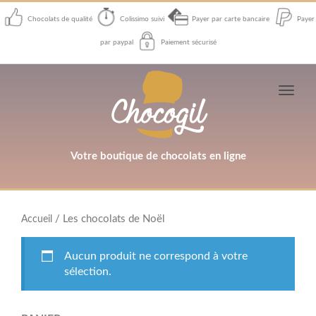
Chocolats de qualité
Colissimo suivi
Payer par carte bancaire
Payer
par paypal
Paiement sécurisé
Toggl
navig
Votre boutique de chocolats en ligne
/ Les chocolats de Noël
Accueil
Aucun produit ne correspond à votre
sélection.