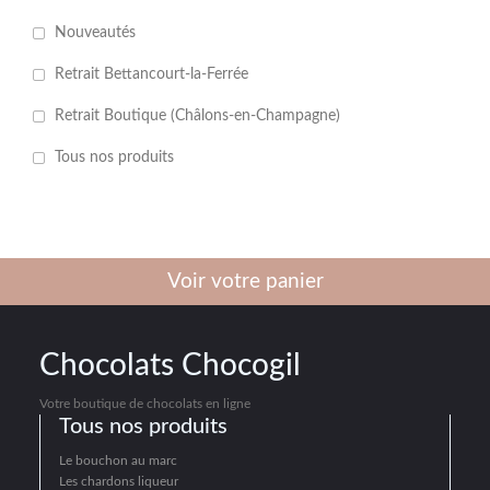
Nouveautés
Retrait Bettancourt-la-Ferrée
Retrait Boutique (Châlons-en-Champagne)
Tous nos produits
Voir votre panier
Chocolats Chocogil
Votre boutique de chocolats en ligne
Tous nos produits
Le bouchon au marc
Les chardons liqueur