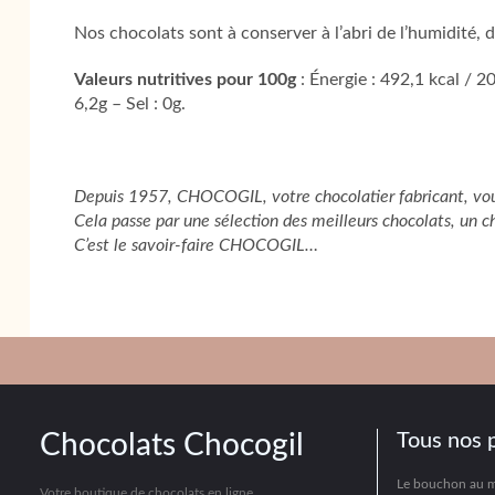
Nos chocolats sont à conserver à l’abri de l’humidité, du
Valeurs nutritives pour 100g
: Énergie : 492,1 kcal / 2
6,2g – Sel : 0g.
Depuis 1957, CHOCOGIL, votre chocolatier fabricant, vou
Cela passe par une sélection des meilleurs chocolats, un c
C’est le savoir-faire CHOCOGIL…
Chocolats Chocogil
Tous nos 
Le bouchon au 
Votre boutique de chocolats en ligne