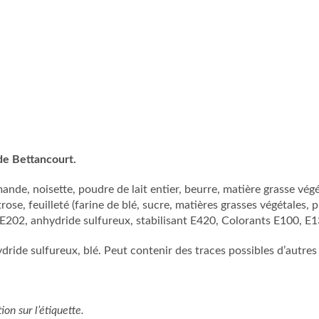
de Bettancourt.
nde, noisette, poudre de lait entier, beurre, matière grasse végét
rose, feuilleté (farine de blé, sucre, matières grasses végétales, pr
r E202, anhydride sulfureux, stabilisant E420, Colorants E100, E1
ydride sulfureux, blé. Peut contenir des traces possibles d’autres
ion sur l’étiquette.