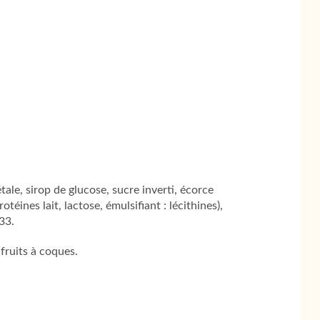
ale, sirop de glucose, sucre inverti, écorce
otéines lait, lactose, émulsifiant : lécithines),
33.
 fruits à coques.