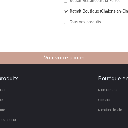
Retrait Bettancourt-la-Ferrée
Retrait Boutique (Châlons-en-C
Tous nos produits
Voir votre panier
produits
Boutique en
marc
Mon compte
ueur
Contact
hons
Mentions légales
ats liqueur