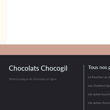
Chocolats Chocogil
Tous nos 
Le bouchon au 
Votre boutique de chocolats en ligne
Les chardons liq
Les autres bouc
Les autres chocol