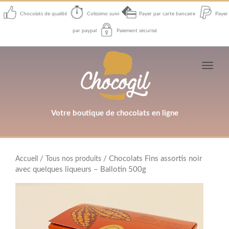
Chocolats de qualité
Colissimo suivi
Payer par carte bancaire
Payer
par paypal
Paiement sécurisé
Toggl
navig
Votre boutique de chocolats en ligne
/
/ Chocolats Fins assortis noir
Accueil
Tous nos produits
avec quelques liqueurs – Ballotin 500g