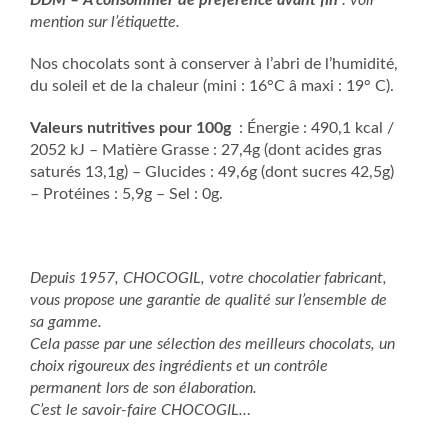
DDM – A consommer de préférence avant fin
: voir
mention sur l’étiquette.
Nos chocolats sont à conserver à l’abri de l’humidité,
du soleil et de la chaleur (mini : 16°C â maxi : 19° C).
Valeurs nutritives pour 100g
: Énergie : 490,1 kcal /
2052 kJ – Matière Grasse : 27,4g (dont acides gras
saturés 13,1g) – Glucides : 49,6g (dont sucres 42,5g)
– Protéines : 5,9g – Sel : 0g.
Depuis 1957, CHOCOGIL, votre chocolatier fabricant,
vous propose une garantie de qualité sur l’ensemble de
sa gamme.
Cela passe par une sélection des meilleurs chocolats, un
choix rigoureux des ingrédients et un contrôle
permanent lors de son élaboration.
C’est le savoir-faire CHOCOGIL…