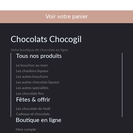
Voir votre panier
Chocolats Chocogil
Votre boutique de chocolats en ligne
Tous nos produits
Le bouchon au marc
Les chardons liqueur
Les autres bouchons
Les autres chocolats liqueur
Les autres spécialités
Les chocolats fins
Fêtes & offrir
Les chocolats de Noël
Cadeaux et chocolats
Boutique en ligne
Mon compte