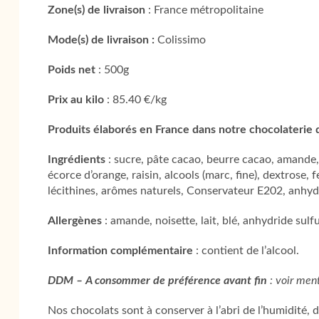
Zone(s) de livraison
: France métropolitaine
Mode(s) de livraison :
Colissimo
Poids net
: 500g
Prix au kilo
: 85.40 €/kg
Produits élaborés en France dans notre chocolaterie 
Ingrédients
: sucre, pâte cacao, beurre cacao, amande, n
écorce d’orange, raisin, alcools (marc, fine), dextrose, fe
lécithines, arômes naturels, Conservateur E202, anhyd
Allergènes
: amande, noisette, lait, blé, anhydride sulf
Information complémentaire
: contient de l’alcool.
DDM – A consommer de préférence avant fin
: voir ment
Nos chocolats sont à conserver à l’abri de l’humidité, du