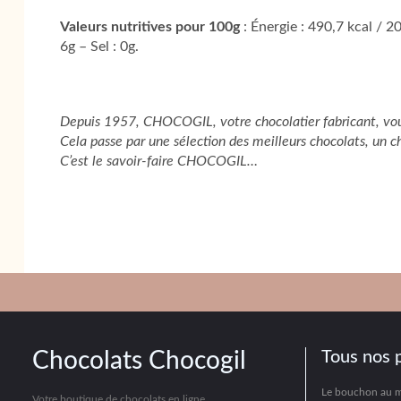
Valeurs nutritives pour 100g
: Énergie : 490,7 kcal / 2
6g – Sel : 0g.
Depuis 1957, CHOCOGIL, votre chocolatier fabricant, vou
Cela passe par une sélection des meilleurs chocolats, un c
C’est le savoir-faire CHOCOGIL…
Chocolats Chocogil
Tous nos 
Le bouchon au 
Votre boutique de chocolats en ligne