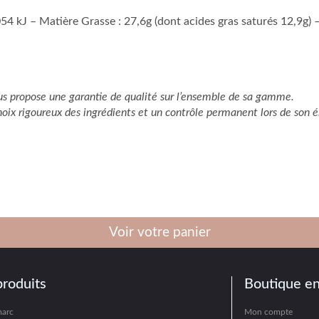
054 kJ – Matière Grasse : 27,6g (dont acides gras saturés 12,9g) –
s propose une garantie de qualité sur l’ensemble de sa gamme.
hoix rigoureux des ingrédients et un contrôle permanent lors de son é
Voir votre panier
produits
Boutique en
marc
Mon compte