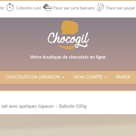
ité
Colissimo suivi
Payer par carte bancaire
Payer par paypal
Votre boutique de chocolats en ligne
CHOCOLATS EN LIVRAISON
MON COMPTE
PANIER
t lait avec quelques liqueurs – Ballotin 500g