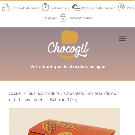
Chocolats de qualité
Colissimo suivi
Payer par carte bancaire
Payer
par paypal
Paiement sécurisé
Toggl
navig
Votre boutique de chocolats en ligne
/
/ Chocolats Fins assortis noir
Accueil
Tous nos produits
et lait sans liqueur – Ballotin 375g