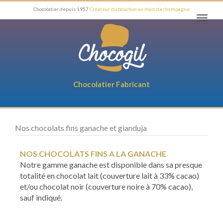
Chocolatier depuis 1957
Créateur du bouchon au marc de champagne
Toggl
navig
Chocolatier Fabricant
Nos chocolats fins ganache et gianduja
NOS CHOCOLATS FINS A LA GANACHE
Notre gamme ganache est disponible dans sa presque
totalité en chocolat lait (couverture lait à 33% cacao)
et/ou chocolat noir (couverture noire à 70% cacao),
sauf indiqué.