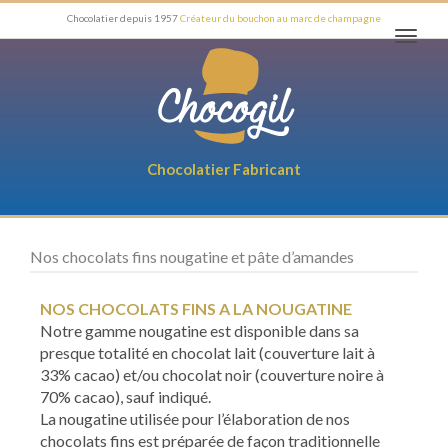
Chocolatier depuis 1957
Créateur du bouchon au marc de champagne
Toggl
navig
Chocolatier Fabricant
Nos chocolats fins nougatine et pâte d’amandes
NOS CHOCOLATS FINS A LA NOUGATINE
Notre gamme nougatine est disponible dans sa
presque totalité en chocolat lait (couverture lait à
33% cacao) et/ou chocolat noir (couverture noire à
70% cacao), sauf indiqué.
La nougatine utilisée pour l’élaboration de nos
chocolats fins est préparée de façon traditionnelle