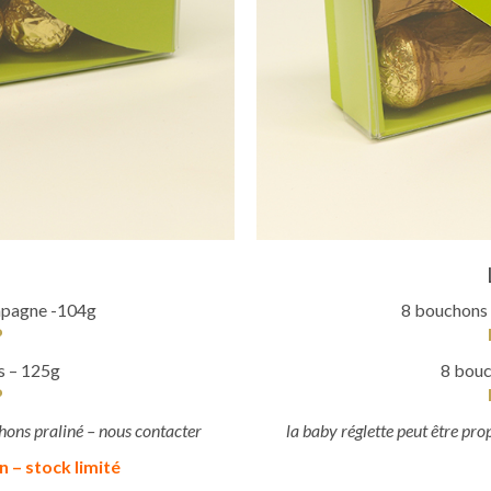
8 bouchons 
mpagne -104g
P
8 bouc
s – 125g
P
la baby réglette peut être pr
hons praliné – nous contacter
 – stock limité