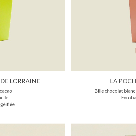
 DE LORRAINE
LA POCH
 cacao
Bille chocolat bla
elle
Enroba
agéifiée