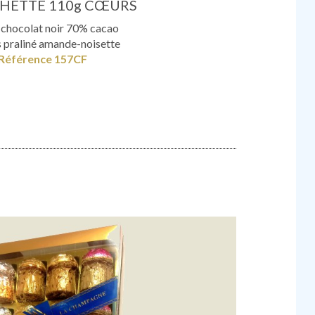
CHETTE 110g CŒURS
chocolat noir 70% cacao
s praliné amande-noisette
Référence 157CF