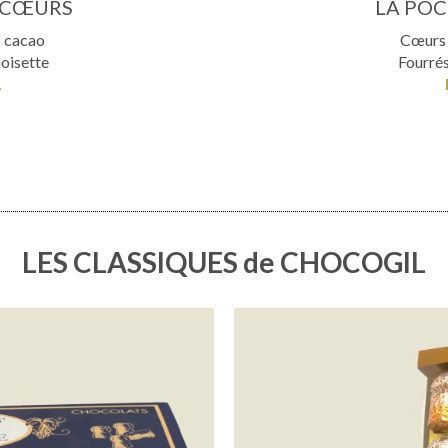
 CŒURS
LA PO
% cacao
Cœurs 
oisette
Fourré
L
LES CLASSIQUES de CHOCOGIL