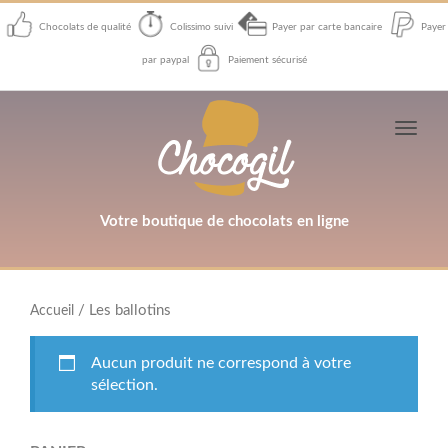
Chocolats de qualité
Colissimo suivi
Payer par carte bancaire
Payer
par paypal
Paiement sécurisé
Toggl
navig
Votre boutique de chocolats en ligne
/ Les ballotins
Accueil
Aucun produit ne correspond à votre
sélection.