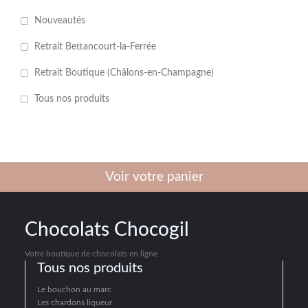
Nouveautés
Retrait Bettancourt-la-Ferrée
Retrait Boutique (Châlons-en-Champagne)
Tous nos produits
Voir votre panier
Chocolats Chocogil
Votre boutique de chocolats en ligne
Tous nos produits
Le bouchon au marc
Les chardons liqueur