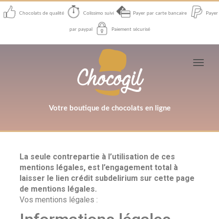
Chocolats de qualité
Colissimo suivi
Payer par carte bancaire
Payer
par paypal
Paiement sécurisé
Toggl
navig
Votre boutique de chocolats en ligne
La seule contrepartie à l’utilisation de ces
mentions légales, est l’engagement total à
laisser le lien crédit subdelirium sur cette page
de mentions légales.
Vos mentions légales :